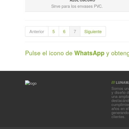
AZÚL OSCURO
Sirve para los envases PVC.
Anterior
5
6
7
Siguiente
Pulse el icono de
WhatsApp
y obteng
///
LUNAM
Somos una
y diseño d
una amplia
destacándo
cumplimien
años en el
generando
clientes.