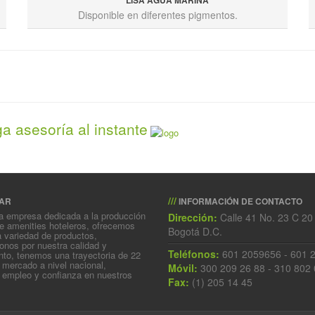
LISA AGUA MARINA
Disponible en diferentes pigmentos.
a asesoría al instante
///
AR
INFORMACIÓN DE CONTACTO
 empresa dedicada a la producción
Dirección:
Calle 41 No. 23 C 20 
e amenities hoteleros, ofrecemos
Bogotá D.C.
 variedad de productos,
nos por nuestra calidad y
Teléfonos:
601 2059656 - 601 
to, tenemos una trayectoria de 22
 mercado a nivel nacional,
Móvil:
300 209 26 88 - 310 802 
 empleo y confianza en nuestros
Fax:
(1) 205 14 45