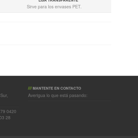
LISA TRANSPARENTE
Sirve para los envases PET.
///
MANTENTE EN CONTACTO
Sur,
Averigua lo que está pasando:
279 0420
03 28